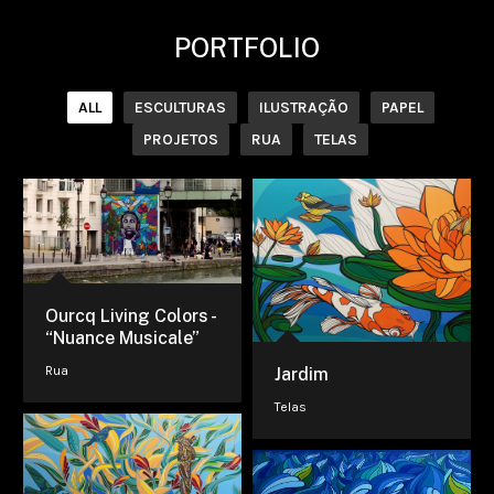
PORTFOLIO
ILUSTRAÇÃO
ALL
ESCULTURAS
ILUSTRAÇÃO
PAPEL
PROJETOS
RUA
TELAS
Ourcq Living Colors -
“Nuance Musicale”
Rua
Jardim
Telas