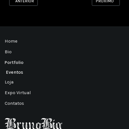
ARTIGO ANTERIOR: PÃO DE AÇUCAR
PRÓXIMO ARTIGO: 
ANTERIOR
PRÓXIMO
Home
Bio
Portfolio
Eventos
Loja
Expo Virtual
Contatos