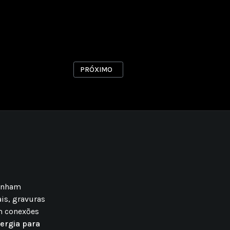
PRÓXIMO ARTIGO: BONDINHO
PRÓXIMO
ganham
is, gravuras
m conexões
ergia para