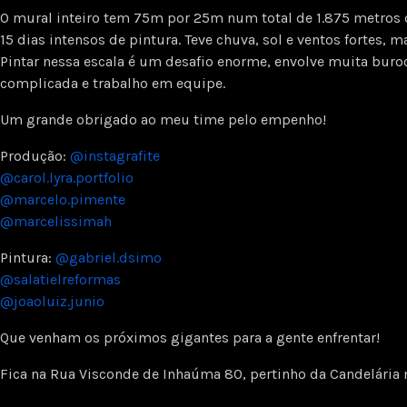
O mural inteiro tem 75m por 25m num total de 1.875 metros
15 dias intensos de pintura. Teve chuva, sol e ventos fortes, 
Pintar nessa escala é um desafio enorme, envolve muita buroc
complicada e trabalho em equipe.
Um grande obrigado ao meu time pelo empenho!
Produção:
@instagrafite
@carol.lyra.portfolio
@marcelo.pimente
@marcelissimah
Pintura:
@gabriel.dsimo
@salatielreformas
@joaoluiz.junio
Que venham os próximos gigantes para a gente enfrentar!
Fica na Rua Visconde de Inhaúma 80, pertinho da Candelária n