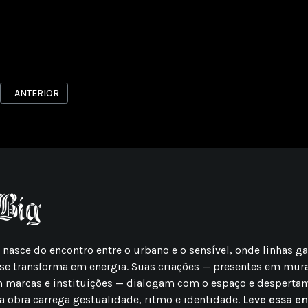
ARTIGO ANTERIOR: PAINEL PARA EMBAIXADA DA ITÁLIA
ANTERIOR
g nasce do encontro entre o urbano e o sensível, onde linhas 
se transforma em energia. Suas criações — presentes em mura
m marcas e instituições — dialogam com o espaço e desperta
a obra carrega gestualidade, ritmo e identidade.
Leve essa en