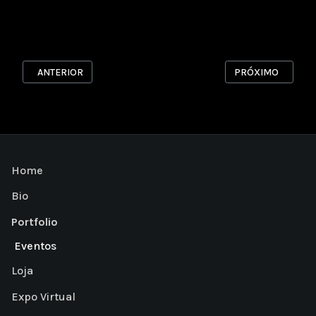
ARTIGO ANTERIOR: SOMOS 1
PRÓXIMO ARTIGO:
ANTERIOR
PRÓXIMO
Home
Bio
Portfolio
Eventos
Loja
Expo Virtual