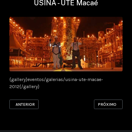
USINA - UTE Macaé
{gallery}eventos/galerias/usina-ute-macae-
2012{/gallery}
ARTIGO ANTERIOR: PARIS HIP-HOP 2012 STALINGRAD
PRÓXIMO ARTIGO:
ANTERIOR
PRÓXIMO