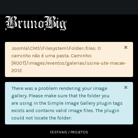
×
Atenção
Joomla\CMS\Filesystem\Folder::files: O
caminho não é uma pasta. Caminho:
[ROOT]/images/eventos/galerias/usina-ute-macae-
2012
×
info
There was a problem rendering your image
gallery. Please make sure that the folder you
are using in the Simple Image Gallery plugin tags
exists and contains valid image files. The plugin
could not locate the folder:
FESTIVAIS / PROJETOS