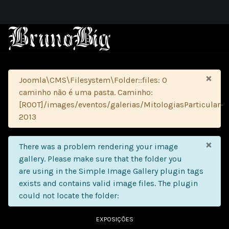
×
Atenção
Joomla\CMS\Filesystem\Folder::files: O
caminho não é uma pasta. Caminho:
[ROOT]/images/eventos/galerias/MitologiasParticular-
2013
×
info
There was a problem rendering your image
gallery. Please make sure that the folder you
are using in the Simple Image Gallery plugin tags
exists and contains valid image files. The plugin
could not locate the folder:
EXPOSIÇÕES